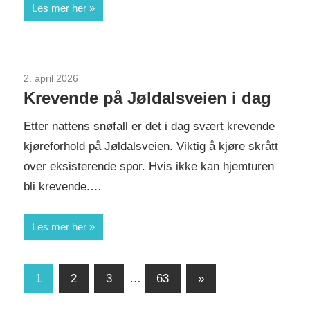
Les mer her
2. april 2026
Uncategorized
Krevende på Jøldalsveien i dag
Etter nattens snøfall er det i dag svært krevende
kjøreforhold på Jøldalsveien. Viktig å kjøre skrått
over eksisterende spor. Hvis ikke kan hjemturen
bli krevende.…
Les mer her
1
2
3
…
63
Next
»
Sidepaginering
Posts