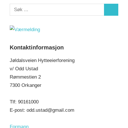
S
S
e
e
a
a
r
r
c
c
Kontaktinformasjon
h
h
f
Jøldalsveien Hytteeierforening
o
v/ Odd Ustad
r
Rømmestien 2
:
7300 Orkanger
Tlf: 90161000
E-post: odd.ustad@gmail.com
Formann